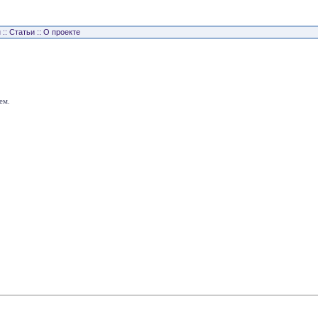
н
::
Статьи
::
О проекте
ем.