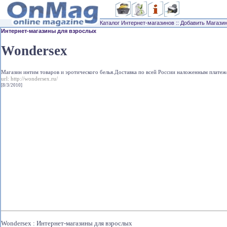
Каталог Интернет-магазинов
::
Добавить Магази
Интернет-магазины для взрослых
Wondersex
Магазин интим товаров и эротического белья.Доставка по всей России наложенным платеж
url:
http://wondersex.ru/
[8/3/2010]
Wondersex : Интернет-магазины для взрослых