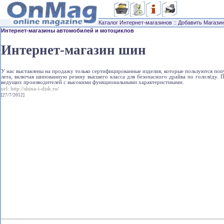
Каталог Интернет-магазинов
::
Добавить Магази
Интернет-магазины автомобилей и мотоциклов
Интернет-магазин шин
У нас выставлены на продажу только сертифицированные изделия, которые пользуются попу
лета, включая шипованную резину высшего класса для безопасного драйва по гололёду. 
ведущих производителей с высокими функциональными характеристиками.
url:
http://shina-i-disk.ru/
[27/7/2012]