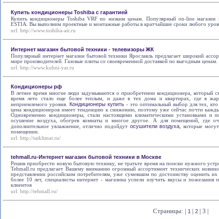
Купить кондиционеры Toshiba с гарантией
Купить кондиционеры Toshiba VRF по низким ценам. Популярный on-line магазин 
ESTIA. Вы выполним проектные и монтажные работы в кратчайшие сроки любого уров
url:
http://www.toshiba-air.ru
Интернет магазин бытовой техники - телевизоры ЖК
Популярный интернет магазин бытовой техники Ярославль предлагает широкий ассор
мире производителей. Газовые плиты со своевременной доставкой по выгодным ценам.
url:
http://www.kuhni-yar.ru
Кондиционеры рф
В летнее время многие люди задумываются о приобретении кондиционера, который с
время лето стало еще более теплым, и даже в тех дома и квартирах, где в жар
Кондиционеры купить
неприемлемого уровня.
- это оптимальный выбор для тех, кто
цена кондиционеров имеет тенденцию к снижению, поэтому уже сейчас почти кажды
Одновременно кондиционеры, стали настоящими климатическими установками и по
осушение воздуха, обогрев комнаты и многое другое. А для помещений, где о
осушители воздуха
дополнительное увлажнение, отлично подойдут
, которые могу
помещении.
url:
http://tatklimat.ru/
tehmall.ru-Интернет магазин бытовой техники в Москве
Решив приобрести новую бытовую технику, не тратьте время на поиски нужного устро
Tehmall.ru предлагает Вашему вниманию огромный ассортимент технических новин
представлении российским потребителям, уже сумевшим по достоинству оценить их 
более 10 лет, специалисты интернет - магазина успели изучить вкусы и пожелания 
клиентов
url:
http://tehmall.ru/
Страницы: |
|
| 3 |
1
2