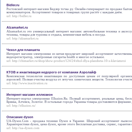
Bidler.ru
Ростовский интернет-магазин Бидлер точка ру. Онлайн-гипермаркет по продаже бытов
коммуникаторов. Ассортимент товаров и товарных групп растёт с каждым днём.
url:
http://bidler.ru
Alzamarket.ru
Alzamarket.ru это универсальный интернет магазин: автомобильная техника и аксессу
техника, товары для туризма и отдыха, кемпинговая мебель и посуда.
url:
http://alzamarket.ru
Чехол для планшета
Интернет магазин электроники из китая предлагает широкий ассортимент качественных
видеорегистратор, электронные сигареты health и многое остальное.
url:
http://chimarket.ru/shop/show-product/124/24/ehol-dlya-plansheta-10-s-klaviaturoi
КТОВ и инактивация недорого от компании Аэролайф
Комплексная технология инактивации по доступным ценам от популярной организ
аэрозолей. Полная очистка воздуха от летучих химических веществ. Технология очист
url:
http://www.inactivation.ru
Интернет магазин иллюзион
Интернет-портал электроники Elluzion.Ru. Полный ассортимент, реальные цены, бесп
Брянка, Алчевск, Золотое. В остальные города Украины товары доставляются фирмами 
url:
http://elluzion.ru/
Описание dyson
UA-Dyson.Com - продажа техники Dyson в Украине. Широкий ассортимент пылесосо
Характеристики dyson, цена dyson, кроме этого Бесплатная доставка, сервис, гарантия
url:
http://ua-dyson.com