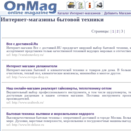
Каталог Интернет-магазинов
::
Добавить Магази
Интернет-магазины бытовой техники
Страницы: |
|
| 3 |
1
2
Все с доставкой.Ru
Интернет-магазин Все с доставкой.RU предлагает широкий выбор бытовой техники, 
ассортимент представлен только качественной техникой ведущих мировых и отечестве
url:
http://vsesdostavkoy.ru/
Интернет магазин увлажнители
Интернет-магазин бытовой и климатической техники и товаров для дома. В большо
очистители, теплый пол, климатические комплексы, минимойки и многое другое.
url:
http://www.evropa-shop.ru
Наш онлайн-магазин реализует гайковерты, теплотехнику оптом
Внушительный выбор профессионального инструмента, в том числе шуруповерты, т
доступным расценкам в нашем сетевом магазине. Поставка инструмента произв
производителей.
url:
http://www.uraltools.ru/
Бытовая техника: вытяжки и морозильники недорого
Высококачественная бытовая техника с оперативной доставкой в городе Москва. Бол
мире. Духовки, варочные поверхности, морозильники и посудомоечные машины выгод
url:
http://www.bt-deluxe.ru