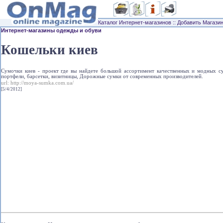
Каталог Интернет-магазинов
::
Добавить Магази
Интернет-магазины одежды и обуви
Кошельки киев
Сумочки киев - проект где вы найдете большой ассортимент качественных и модных с
портфели, барсетки, визитницы, Дорожные сумки от современных производителей.
url:
http://moya-sumka.com.ua/
[5/4/2012]