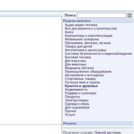
Поиск
Разделы каталога
Аудио-видео техника
Все для ремонта и строительства
Книги
Компьютеры и комплектующие
Мобильные телефоны
Программы, фильмы, музыка
Товары для детей
Фототехника и аксессуары
Системы безопасности и видеонаблюдения
Бытовая техника
Для взрослых
Для животных
Медицина (Аптеки)
Промышленное оборудование
Автомобили и мотоциклы
Спортивные товары
Путешествия и туризм
Красота и здоровье
Недвижимость
Подарки и сувениры
Продукты
Электротовары
Одежда и обувь
Для художников
Прочее
Услуги
Реклама
Полезные ссылки:
Пивной ресторан