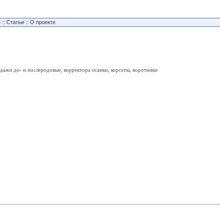
н
::
Статьи
::
О проекте
дажи до- и послеродовые, корректора осанки, корсеты, воротники