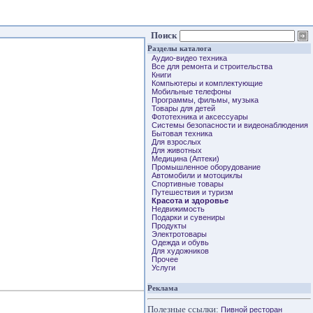
Поиск
Разделы каталога
Аудио-видео техника
Все для ремонта и строительства
Книги
Компьютеры и комплектующие
Мобильные телефоны
Программы, фильмы, музыка
Товары для детей
Фототехника и аксессуары
Системы безопасности и видеонаблюдения
Бытовая техника
Для взрослых
Для животных
Медицина (Аптеки)
Промышленное оборудование
Автомобили и мотоциклы
Спортивные товары
Путешествия и туризм
Красота и здоровье
Недвижимость
Подарки и сувениры
Продукты
Электротовары
Одежда и обувь
Для художников
Прочее
Услуги
Реклама
Полезные ссылки:
Пивной ресторан