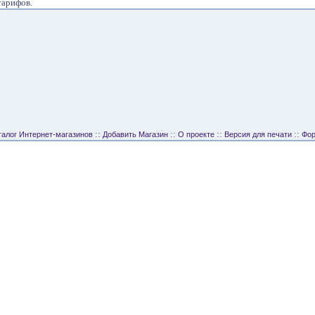
тарифов.
::
::
::
::
талог Интернет-магазинов
Добавить Магазин
О проекте
Версия для печати
Фо