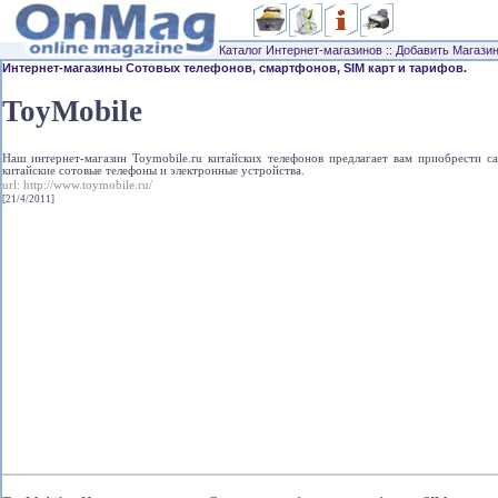
Каталог Интернет-магазинов
::
Добавить Магази
Интернет-магазины Сотовых телефонов, смартфонов, SIM карт и тарифов.
ToyMobile
Наш интернет-магазин Toymobile.ru китайских телефонов предлагает вам приобрести 
китайские сотовые телефоны и электронные устройства.
url:
http://www.toymobile.ru/
[21/4/2011]