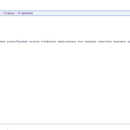
н
::
Статьи
::
О проекте
самые разнообразные модели телефонов, выпускаемых под марками известных мировых п