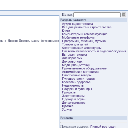
Поиск
Разделы каталога
Аудио-видео техника
Все для ремонта и строительства
Книги
Компьютеры и комплектующие
Мобильные телефоны
зывы о Ниссан Прерия, массу фотоснимков
Программы, фильмы, музыка
Товары для детей
Фототехника и аксессуары
Системы безопасности и видеонаблюдения
Бытовая техника
Для взрослых
Для животных
Медицина (Аптеки)
Промышленное оборудование
Автомобили и мотоциклы
Спортивные товары
Путешествия и туризм
Красота и здоровье
Недвижимость
Подарки и сувениры
Продукты
Электротовары
Одежда и обувь
Для художников
Прочее
Услуги
Реклама
Полезные ссылки:
Пивной ресторан