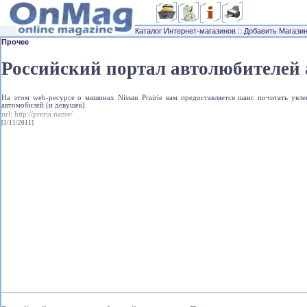
Каталог Интернет-магазинов
::
Добавить Магази
Прочее
Российский портал автолюбителей 
На этом web-ресурсе о машинах Nissan Prairie вам предоставляется шанс почитать увле
автомобилей (и девушек).
url:
http://preria.name/
[1/11/2011]