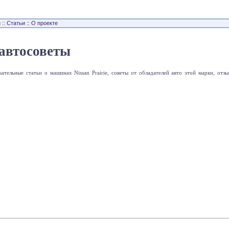
н
::
Статьи
::
О проекте
автосоветы
кательные статьи о машинах Nissan Prairie, советы от обладателей авто этой марки, от