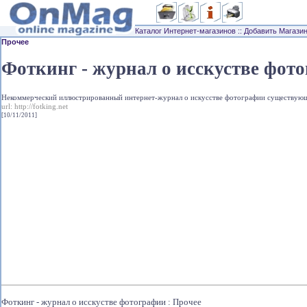
Каталог Интернет-магазинов
::
Добавить Магази
Прочее
Фоткинг - журнал о исскустве фот
Некоммерческий иллюстрированный интернет-журнал о искусстве фотографии существующий
url:
http://fotking.net
[10/11/2011]
Фоткинг - журнал о исскустве фотографии : Прочее