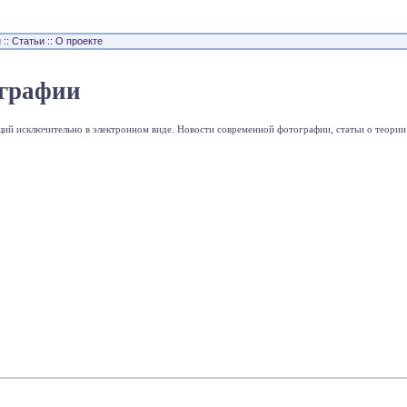
н
::
Статьи
::
О проекте
ографии
 исключительно в электронном виде. Новости современной фотографии, статьи о теории и