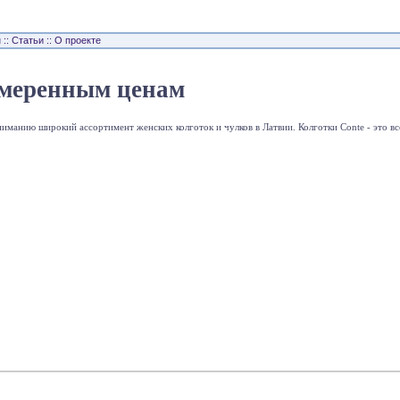
н
::
Статьи
::
О проекте
умеренным ценам
иманию широкий ассортимент женских колготок и чулков в Латвии. Колготки Conte - это вс