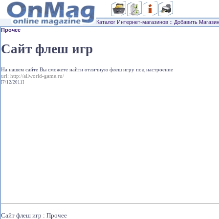
Каталог Интернет-магазинов
::
Добавить Магази
Прочее
Сайт флеш игр
На нашем сайте Вы сможете найти отличную флеш игру под настроение
url:
http://allworld-game.ru/
[7/12/2011]
Сайт флеш игр : Прочее