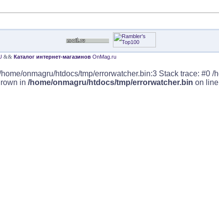
U
&&
Каталог интернет-магазинов
OnMag.ru
/home/onmagru/htdocs/tmp/errorwatcher.bin:3 Stack trace: #0 /
hrown in
/home/onmagru/htdocs/tmp/errorwatcher.bin
on lin