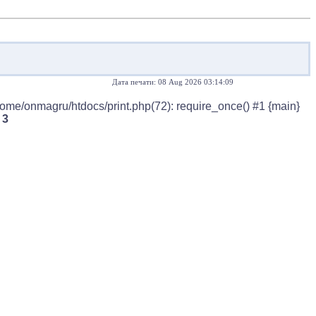
Дата печати: 08 Aug 2026 03:14:09
home/onmagru/htdocs/print.php(72): require_once() #1 {main}
e
3