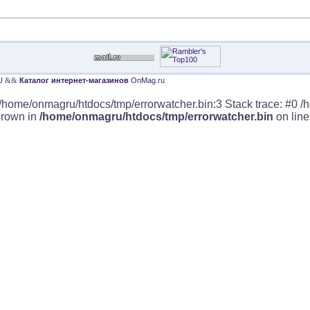
U
&&
Каталог интернет-магазинов
OnMag.ru
/home/onmagru/htdocs/tmp/errorwatcher.bin:3 Stack trace: #0 /
hrown in
/home/onmagru/htdocs/tmp/errorwatcher.bin
on lin