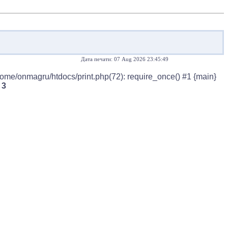
Дата печати: 07 Aug 2026 23:45:49
home/onmagru/htdocs/print.php(72): require_once() #1 {main}
e
3