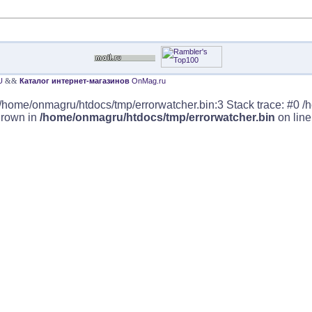
U
&&
Каталог интернет-магазинов
OnMag.ru
/home/onmagru/htdocs/tmp/errorwatcher.bin:3 Stack trace: #0 /
hrown in
/home/onmagru/htdocs/tmp/errorwatcher.bin
on lin