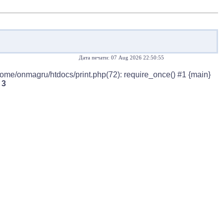
Дата печати: 07 Aug 2026 22:50:55
home/onmagru/htdocs/print.php(72): require_once() #1 {main}
e
3