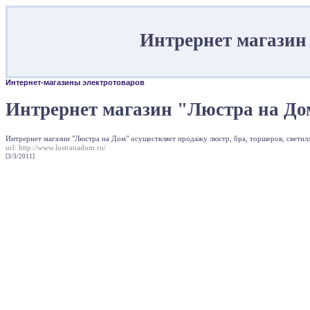
Интрернет магазин
Интернет-магазины электротоваров
Интрернет магазин "Люстра на До
Интрернет магазин "Люстра на Дом" осуществляет продажу люстр, бра, торшеров, светиллни
url:
http://www.lustranadom.ru/
[3/3/2011]