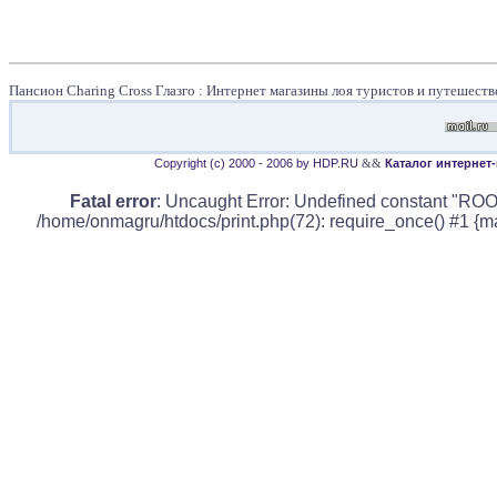
Пансион Charing Cross Глазго : Интернет магазины лоя туристов и путешест
Copyright (c) 2000 - 2006 by HDP.RU
&&
Каталог интернет
Fatal error
: Uncaught Error: Undefined constant "ROO
/home/onmagru/htdocs/print.php(72): require_once() #1 {m