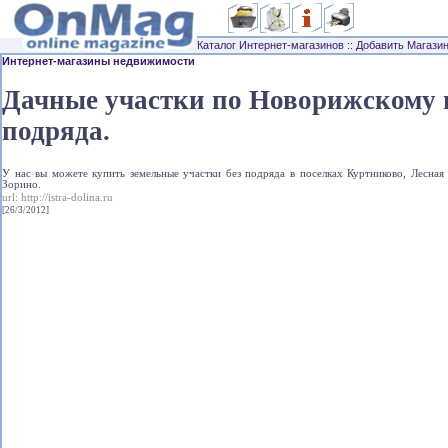
Каталог Интернет-магазинов
::
Добавить Магази
Интернет-магазины недвижимости
Дачные участки по Новорижскому ш
подряда.
У нас вы можете купить земельные участки без подряда в поселках Куртниково, Лесная 
Зорино.
url:
http://istra-dolina.ru
[26/3/2012]