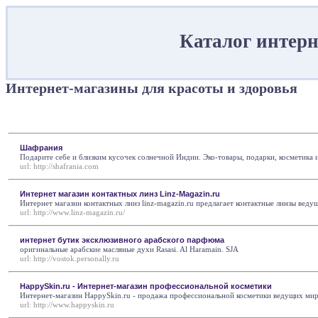
Каталог интерн
Интернет-магазины для красоты и здоровья
Шафрания
Подарите себе и близким кусочек солнечной Индии. Эко-товары, подарки, косметика 
url:
http://shafrania.com
Интернет магазин контактных линз Linz-Magazin.ru
Интернет магазин контактных линз linz-magazin.ru предлагает контактные линзы вед
url:
http://www.linz-magazin.ru/
интернет бутик эксклюзивного арабского парфюма
оригинальные арабские масляные духи Rasasi. Al Haramain. SJA
url:
http://vostok.personally.ru
HappySkin.ru - Интернет-магазин профессиональной косметики
Интернет-магазин HappySkin.ru - продажа профессиональной косметики ведущих мировы
url:
http://www.happyskin.ru