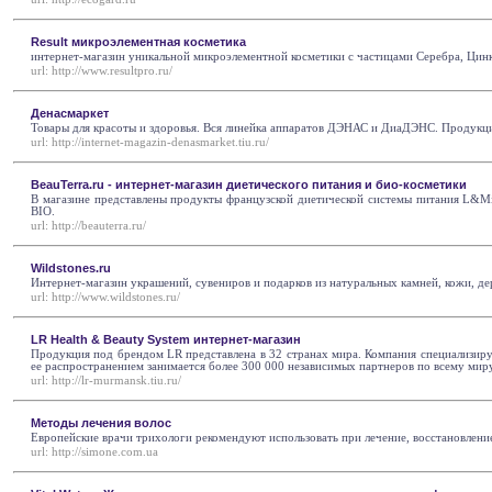
Result микроэлементная косметика
интернет-магазин уникальной микроэлементной косметики с частицами Серебра, Цин
url:
http://www.resultpro.ru/
Денасмаркет
Товары для красоты и здоровья. Вся линейка аппаратов ДЭНАС и ДиаДЭНС. Продук
url:
http://internet-magazin-denasmarket.tiu.ru/
BeauTerra.ru - интернет-магазин диетического питания и био-косметики
В магазине представлены продукты французской диетической системы питания L&Minc
BIO.
url:
http://beauterra.ru/
Wildstones.ru
Интернет-магазин украшений, сувениров и подарков из натуральных камней, кожи, де
url:
http://www.wildstones.ru/
LR Health & Beauty System интернет-магазин
Продукция под брендом LR представлена в 32 странах мира. Компания специализиру
ее распространением занимается более 300 000 независимых партнеров по всему миру
url:
http://lr-murmansk.tiu.ru/
Методы лечения волос
Европейские врачи трихологи рекомендуют использовать при лечение, восстановление
url:
http://simone.com.ua