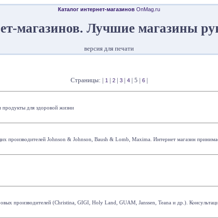
Каталог интернет-магазинов
OnMag.ru
ет-магазинов. Лучшие магазины ру
версия для печати
Страницы: |
|
|
|
| 5 |
|
1
2
3
4
6
и продукты для здоровой жизни
ущих производителей Johnson & Johnson, Baush & Lomb, Maxima. Интернет магазин принимает
х производителей (Christina, GIGI, Holy Land, GUAM, Janssen, Teana и др.). Консультаци