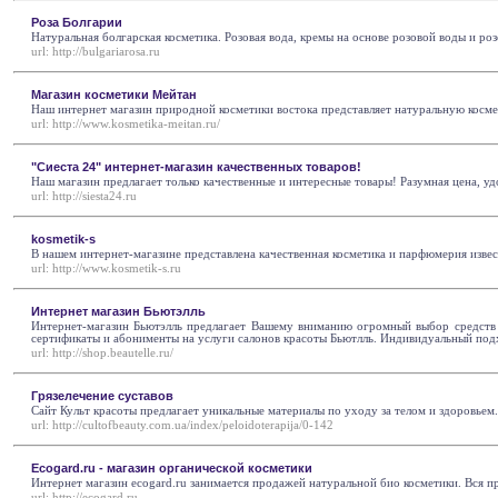
Роза Болгарии
Натуральная болгарская косметика. Розовая вода, кремы на основе розовой воды и р
url:
http://bulgariarosa.ru
Магазин косметики Мейтан
Наш интернет магазин природной косметики востока представляет натуральную косм
url:
http://www.kosmetika-meitan.ru/
"Сиеста 24" интернет-магазин качественных товаров!
Наш магазин предлагает только качественные и интересные товары! Разумная цена, у
url:
http://siesta24.ru
kosmetik-s
В нашем интернет-магазине представлена качественная косметика и парфюмерия изве
url:
http://www.kosmetik-s.ru
Интернет магазин Бьютэлль
Интернет-магазин Бьютэлль предлагает Вашему вниманию огромный выбор средств 
сертификаты и абонименты на услуги салонов красоты Бьютлль. Индивидуальный под
url:
http://shop.beautelle.ru/
Грязелечение суставов
Сайт Культ красоты предлагает уникальные материалы по уходу за телом и здоровьем
url:
http://cultofbeauty.com.ua/index/peloidoterapija/0-142
Ecogard.ru - магазин органической косметики
Интернет магазин ecogard.ru занимается продажей натуральной био косметики. Вся пр
url:
http://ecogard.ru