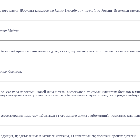
озового масла. ДОставка курьером по Санкт-Петербургу, почтой по России. Возможен самов
етику Мейтан.
добство выбора и персональный подход к каждому клиенту вот что отличает интернет-мага
стных брендов.
по уходу за волосами, кожей лица и тела, аксессуаров от самых именитых брендов в м
ход к каждому клиенту и высокое качество обслуживания гарантируют, что процесс выбор
. Ароматерапия помогает избавиться от огромного спектра заболеваний, нормализовать псих
одукция, представленная в каталоге магазина, от известных европейских производителей.