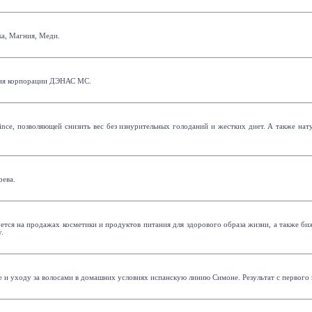
ка, Магния, Меди.
ция корпорации ДЭНАС МС.
e, позволяющей снизить вес без изнурительных голоданий и жестких диет. А также натур
рева.
ется на продажах косметики и продуктов питания для здорового образа жизни, а также б
.
 и уходу за волосами в домашних условиях испанскую линию Симоне. Результат с первого п