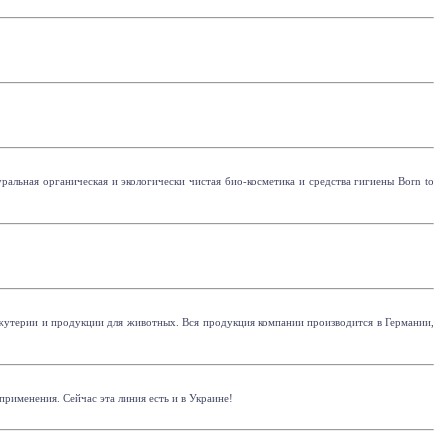
альная органическая и экологически чистая био-косметика и средства гигиены Born to
ижутерии и продукции для животных. Вся продукция компании производится в Германии,
рименения. Сейчас эта линия есть и в Украине!